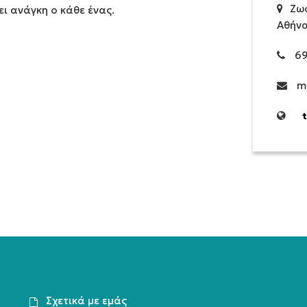
Ζωο
ει ανάγκη ο κάθε ένας.
Αθήν
69
m
Σχετικά με εμάς